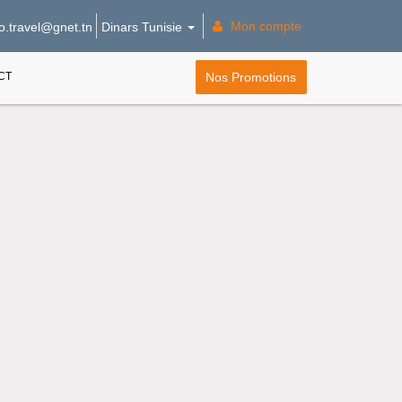
Mon compte
Dinars Tunisie
o.travel@gnet.tn
CT
Nos Promotions