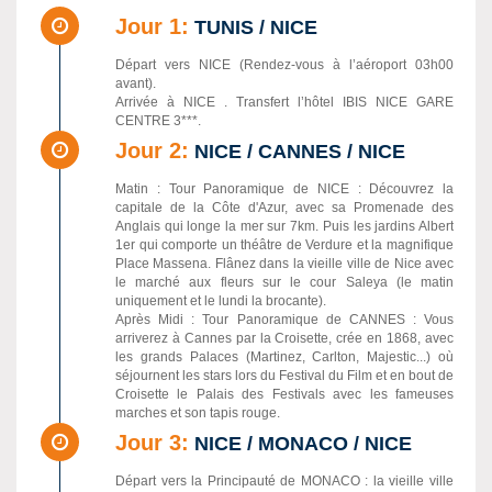
Jour 1:
TUNIS / NICE
Départ vers NICE (Rendez-vous à l’aéroport 03h00
avant).
Arrivée à NICE . Transfert l’hôtel IBIS NICE GARE
CENTRE 3***.
Jour 2:
NICE / CANNES / NICE
Matin : Tour Panoramique de NICE : Découvrez la
capitale de la Côte d'Azur, avec sa Promenade des
Anglais qui longe la mer sur 7km. Puis les jardins Albert
1er qui comporte un théâtre de Verdure et la magnifique
Place Massena. Flânez dans la vieille ville de Nice avec
le marché aux fleurs sur le cour Saleya (le matin
uniquement et le lundi la brocante).
Après Midi : Tour Panoramique de CANNES : Vous
arriverez à Cannes par la Croisette, crée en 1868, avec
les grands Palaces (Martinez, Carlton, Majestic...) où
séjournent les stars lors du Festival du Film et en bout de
Croisette le Palais des Festivals avec les fameuses
marches et son tapis rouge.
Jour 3:
NICE / MONACO / NICE
Départ vers la Principauté de MONACO : la vieille ville